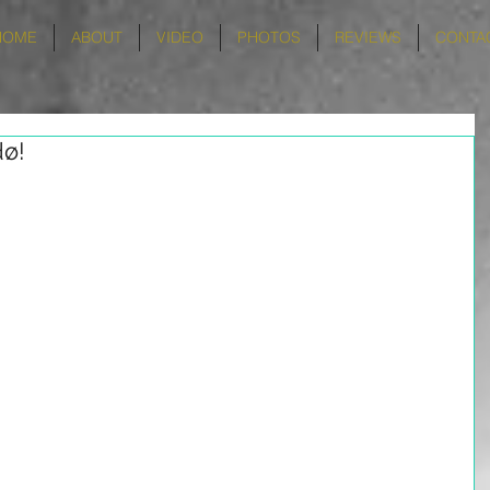
HOME
ABOUT
VIDEO
PHOTOS
REVIEWS
CONTA
dø!