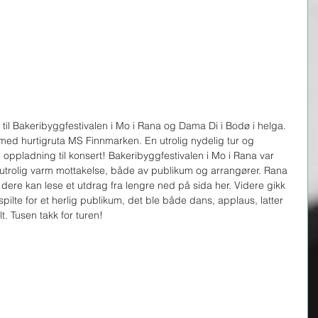
 til Bakeribyggfestivalen i Mo i Rana og Dama Di i Bodø i helga. 
 med hurtigruta MS Finnmarken. En utrolig nydelig tur og 
i oppladning til konsert! Bakeribyggfestivalen i Mo i Rana var 
 en utrolig varm mottakelse, både av publikum og arrangører. Rana 
dere kan lese et utdrag fra lengre ned på sida her. Videre gikk 
pilte for et herlig publikum, det ble både dans, applaus, latter 
t. Tusen takk for turen! 