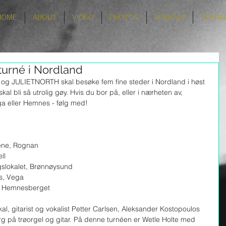
HOME
ABOUT
VIDEO
PHOTOS
REVIEWS
CONTA
urné i Nordland
ar og JULIETNORTH skal besøke fem fine steder i Nordland i høst 
kal bli så utrolig gøy. Hvis du bor på, eller i nærheten av, 
 eller Hemnes - følg med! 
cene, Rognan
ll
gslokalet, Brønnøysund
s, Vega
, Hemnesberget 
al, gitarist og vokalist Petter Carlsen, Aleksander Kostopoulos 
 på trøorgel og gitar. På denne turnéen er Wetle Holte med 